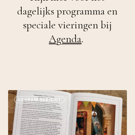
dagelijks programma en
speciale vieringen bij
Agenda
.
Samen
ASHRAM BERICHT
Gaan
–
Nieuwsbrief
juni