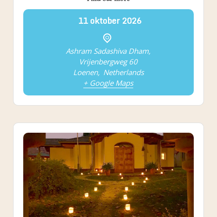
11
oktober
2026
Ashram Sadashiva Dham,
Vrijenbergweg 60
Loenen
,
Netherlands
+ Google Maps