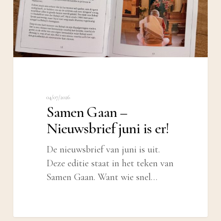
is
er!
04/07/2026
Samen Gaan –
Nieuwsbrief juni is er!
De nieuwsbrief van juni is uit.
Deze editie staat in het teken van
Samen Gaan. Want wie snel…