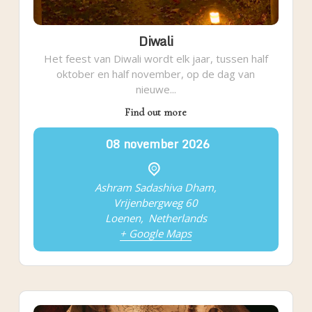
Diwali
Het feest van Diwali wordt elk jaar, tussen half
oktober en half november, op de dag van
nieuwe...
Find out more
08
november
2026
Ashram Sadashiva Dham,
Vrijenbergweg 60
Loenen
,
Netherlands
+ Google Maps