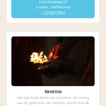
Vrijenbergweg 60
Loenen
,
Netherlands
+ Google Maps
Kerstmis
Het spirituele feest van Kerstmis, de viering
van de geboorte van Christus, wordt ook elk