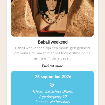
Babaji weekend
Babaji weekenden zijn een mooie gelegenheid
om kennis te maken met het levensritme op de
ashram. Tijdens deze...
Find out more
26
september
2026
Ashram Sadashiva Dham,
Vrijenbergweg 60
Loenen
,
Netherlands