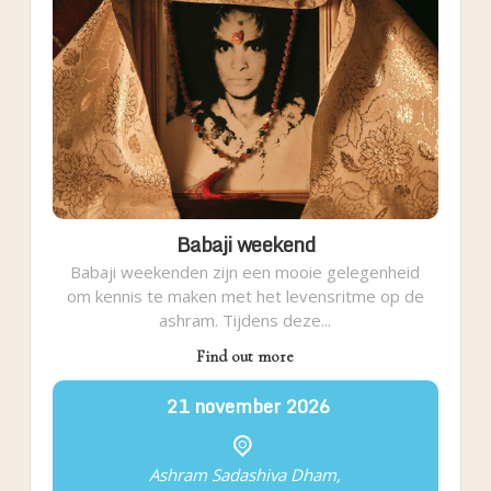
Babaji weekend
Babaji weekenden zijn een mooie gelegenheid
om kennis te maken met het levensritme op de
ashram. Tijdens deze...
Find out more
21
november
2026
Ashram Sadashiva Dham,