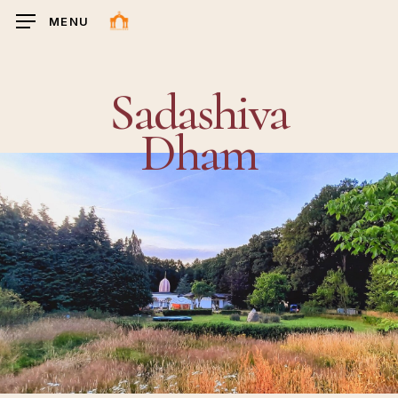
Ga
MENU
naar
hoofdinhoud
Sadashiva
Dham