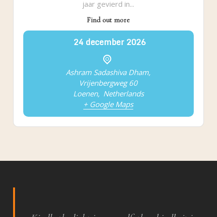
jaar gevierd in...
Find out more
24
december
2026
Ashram Sadashiva Dham,
Vrijenbergweg 60
Loenen
,
Netherlands
+ Google Maps