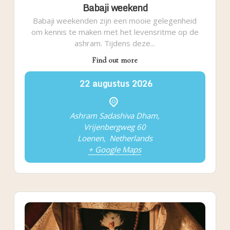
Babaji weekend
Babaji weekenden zijn een mooie gelegenheid
om kennis te maken met het levensritme op de
ashram. Tijdens deze...
Find out more
22
augustus
2026
Ashram Sadashiva Dham,
Vrijenbergweg 60
Loenen
,
Netherlands
+ Google Maps