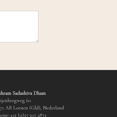
shram Sadashiva Dham
ijenbergweg 60
71 AB Loenen (Gld), Nederland
one: +31 (0)55 505 2871