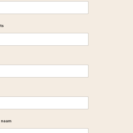
ts
e naam