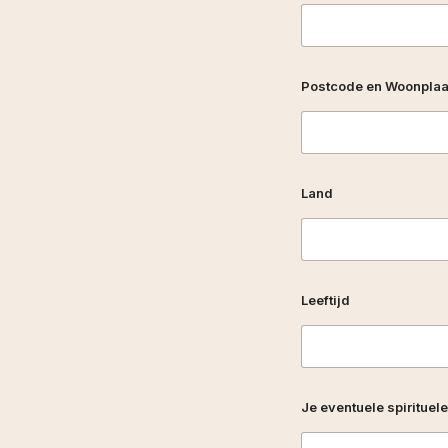
n
t
u
e
Postcode en Woonplaa
l
e
Land
Leeftijd
Je eventuele spirituel