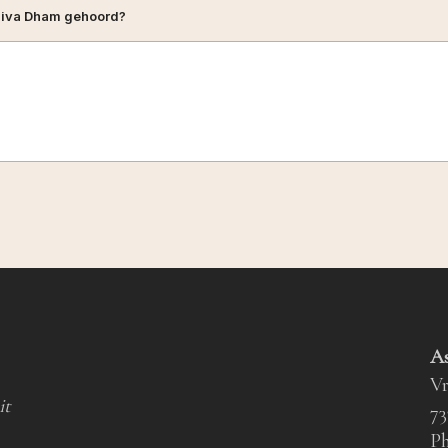
hiva Dham gehoord?
A
Vr
it
73
Ph